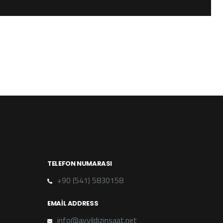
TELEFON NUMARASI
+90 (541) 5830158
EMAIL ADDRESS
info@ayyildizinsaat.net