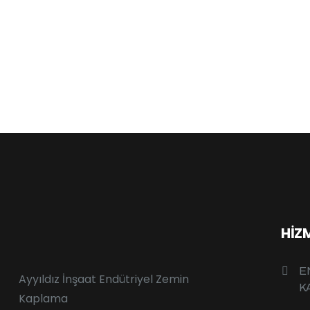
HIZ
E
Ayyıldız İnşaat Endütriyel Zemin
K
Kaplama