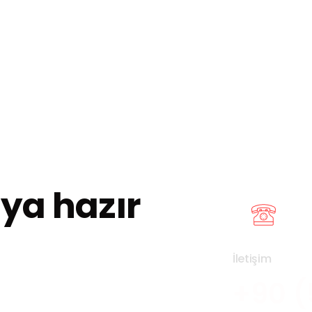
aya hazır
İletişim
+90 (