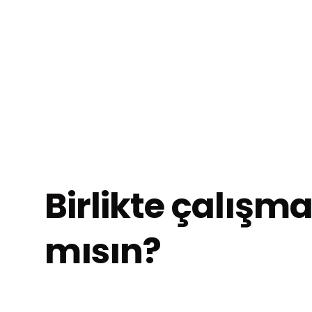
Birlikte çalışm
mısın?