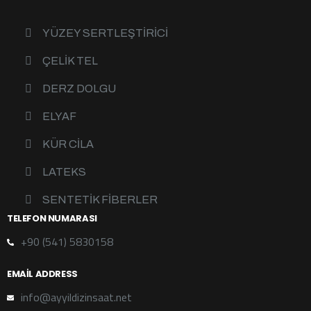
YÜZEY SERTLEŞTIRICI
ÇELIK TEL
DERZ DOLGU
ELYAF
KÜR CILA
LATEKS
SENTETIK FIBERLER
TELEFON NUMARASI
+90 (541) 5830158
EMAIL ADDRESS
info@ayyildizinsaat.net